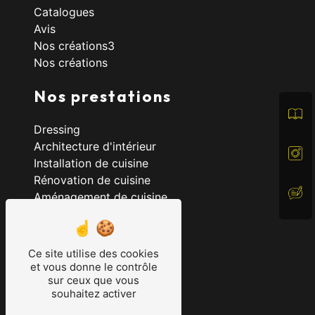
Catalogues
Avis
Nos créations3
Nos créations
Nos prestations
Dressing
Architecture d'intérieur
Installation de cuisine
Rénovation de cuisine
Aménagement de cuisine
Cuisine allemande
Cuisine
Cuisine haut de gamme
Ce site utilise des cookies
Cuisine sur mesure
et vous donne le contrôle
sur ceux que vous
souhaitez activer