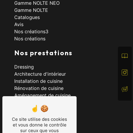
Gamme NOLTE NEO
Gamme NOLTE
Catalogues
Avis
Nos créations3
Nos créations
Nos prestations
Dressing
Architecture d'intérieur
Installation de cuisine
Rénovation de cuisine
Aménagement de cuisine
Cuisine allemande
Cuisine
Cuisine haut de gamme
Ce site utilise des cookies
Cuisine sur mesure
et vous donne le contrôle
sur ceux que vous